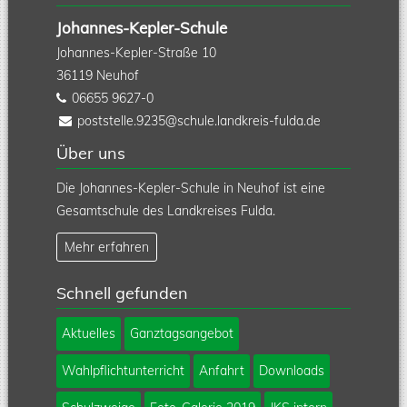
Johannes-Kepler-Schule
Johannes-Kepler-Straße 10
36119
Neuhof
06655 9627-0
poststelle.9235@schule.landkreis-fulda.de
Über uns
Die Johannes-Kepler-Schule in Neuhof ist eine
Gesamtschule des Landkreises Fulda.
Mehr erfahren
Schnell gefunden
Navigation
Aktuelles
Ganztagsangebot
überspringen
Wahlpflichtunterricht
Anfahrt
Downloads