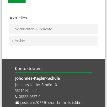
Aktuelles
Nachrichten & Berichte
Navigation
Archiv
überspringen
Kontaktdaten
Johannes-Kepler-Schule
Johannes-Kepler-Straße 10
36119
Neuhof
06655 9627-0
poststelle.9235@schule.landkreis-fulda.de