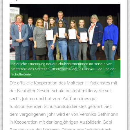
Feierliche Ernennung neuer Schulsanitäterinnen im Beisein von
Vertretern des Malteser Hilfsdienstes, der VR-Bank Fulda und der
Schulleiterin.
Die offizielle Kooperation des Malteser-Hilfsdienstes mit
der Neuhöfer Gesamtschule besteht mittlerweile seit
sechs Jahren und hat zum Aufbau eines gut
funktionierenden Schulsanitätsdienstes geführt. Seit
dem vergangenen Jahr wird er von Veronika Bethmann
in Kooperation mit der langjährigen Ausbilderin Gabi
Benkner von der Malteser-Ortsgruppe Veitsteinbach