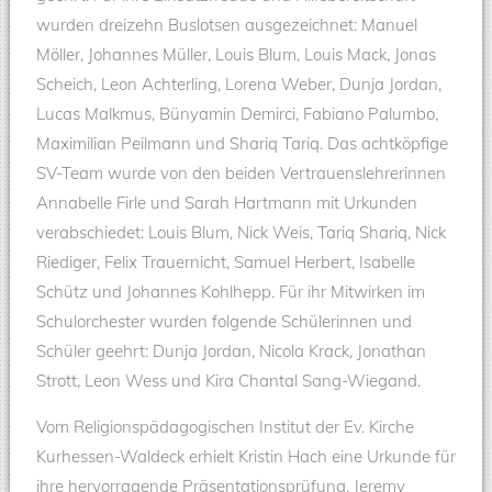
wurden dreizehn Buslotsen ausgezeichnet: Manuel
Möller, Johannes Müller, Louis Blum, Louis Mack, Jonas
Scheich, Leon Achterling, Lorena Weber, Dunja Jordan,
Lucas Malkmus, Bünyamin Demirci, Fabiano Palumbo,
Maximilian Peilmann und Shariq Tariq. Das achtköpfige
SV-Team wurde von den beiden Vertrauenslehrerinnen
Annabelle Firle und Sarah Hartmann mit Urkunden
verabschiedet: Louis Blum, Nick Weis, Tariq Shariq, Nick
Riediger, Felix Trauernicht, Samuel Herbert, Isabelle
Schütz und Johannes Kohlhepp. Für ihr Mitwirken im
Schulorchester wurden folgende Schülerinnen und
Schüler geehrt: Dunja Jordan, Nicola Krack, Jonathan
Strott, Leon Wess und Kira Chantal Sang-Wiegand.
Vom Religionspädagogischen Institut der Ev. Kirche
Kurhessen-Waldeck erhielt Kristin Hach eine Urkunde für
ihre hervorragende Präsentationsprüfung. Jeremy