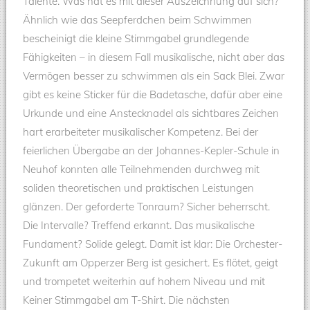
Talente. Was hat es mit dieser Auszeichnung auf sich?
Ähnlich wie das Seepferdchen beim Schwimmen
bescheinigt die kleine Stimmgabel grundlegende
Fähigkeiten – in diesem Fall musikalische, nicht aber das
Vermögen besser zu schwimmen als ein Sack Blei. Zwar
gibt es keine Sticker für die Badetasche, dafür aber eine
Urkunde und eine Anstecknadel als sichtbares Zeichen
hart erarbeiteter musikalischer Kompetenz. Bei der
feierlichen Übergabe an der Johannes-Kepler-Schule in
Neuhof konnten alle Teilnehmenden durchweg mit
soliden theoretischen und praktischen Leistungen
glänzen. Der geforderte Tonraum? Sicher beherrscht.
Die Intervalle? Treffend erkannt. Das musikalische
Fundament? Solide gelegt. Damit ist klar: Die Orchester-
Zukunft am Opperzer Berg ist gesichert. Es flötet, geigt
und trompetet weiterhin auf hohem Niveau und mit
Keiner Stimmgabel am T-Shirt. Die nächsten