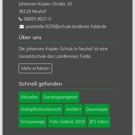
Johannes-Kepler-Straße 10
36119
Neuhof
06655 9627-0
poststelle.9235@schule.landkreis-fulda.de
Über uns
Die Johannes-Kepler-Schule in Neuhof ist eine
Gesamtschule des Landkreises Fulda.
Mehr erfahren
Schnell gefunden
Navigation
Aktuelles
Ganztagsangebot
überspringen
Wahlpflichtunterricht
Anfahrt
Downloads
Schulzweige
Foto-Galerie 2019
JKS intern