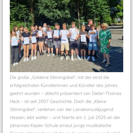
Die große „Goldene Stimmgabel“, mit der einst die
erfolgreichsten Künstlerinnen und Künstler des Jahres
geehrt wurden – stilecht präsentiert von Dieter-Thomas
Heck – ist seit 2007 Geschichte. Doch die „Kleine
Stimmgabel“, verliehen von der Landesmusikjugend
Hessen, lebt weiter – und feierte am 1. Juli 2025 an der
Johannes-Kepler-Schule erneut junge musikalische