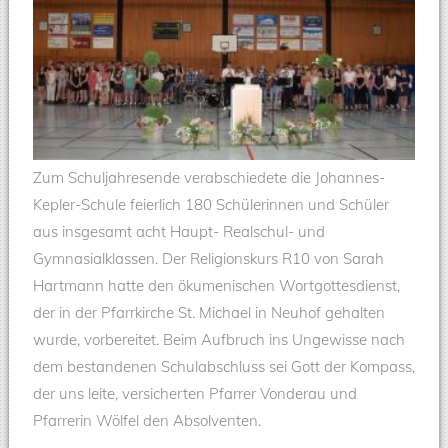
Zum Schuljahresende verabschiedete die Johannes-
Kepler-Schule feierlich 180 Schülerinnen und Schüler
aus insgesamt acht Haupt- Realschul- und
Gymnasialklassen. Der Religionskurs R10 von Sarah
Hartmann hatte den ökumenischen Wortgottesdienst,
der in der Pfarrkirche St. Michael in Neuhof gehalten
wurde, vorbereitet. Beim Aufbruch ins Ungewisse nach
dem bestandenen Schulabschluss sei Gott der Kompass,
der uns leite, versicherten Pfarrer Vonderau und
Pfarrerin Wölfel den Absolventen.