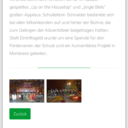
gespieltes „Up on the Housetop“ und „Jingle Bells“
großen Applaus. Schulleiterin Schneider bedankte sich
bei allen Mitwirkenden auf und hinter der Bühne, die
zum Gelingen der Adventsfeier beigetragen hatten.
Statt Eintrittsgeld wurde um eine Spende für den
Förderverein der Schule und ein humanitäres Projekt in
Mombasa gebeten.
Zurück