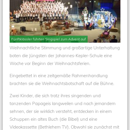
Fünftklässler führten Singspiel zum Advent auf
Weihnachtliche Stimmung und großartige Unterhaltung
boten die Jüngsten der Johannes-Kepler-Schule eine
Woche vor Beginn der Weihnachtsferien.
Eingebettet in eine zeitgemäße Rahmenhandlung
brachten sie die Weihnachtsbotschaft auf die Bühne.
Zwei Kinder, die sich trotz ihres singenden und
tanzenden Papageis langweilen und nach jemandem
sehnen, der sie wirklich versteht, entdecken in einem
Schuppen ein altes Buch (die Bibel) und eine
Videokassette (Bethlehem TV). Obwohl sie zunächst mit