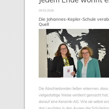
09.02.2026
Die Johannes-Kepler-Schule verabs
Quell
Die Abschiedsreden ließen erkennen, dass 
vielgestaltige Weise verdient gemacht ha
darauf eine Keramik-AG. Wie sie selbst an
das Leuchten in den Augen der Schülerinn