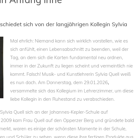
chiedet sich von der langjährigen Kollegin Sylvia
Mal ehrlich: Niemand kann sich wirklich vorstellen, wie es
sich anfühlt, einen Lebensabschnitt zu beenden, weil der
Tag, an dem sich die Karten fundamental neu ordnen,
immer in der Zukunft zu liegen scheint und vermeintlich nie
kommt. Falsch! Musik- und Kunstlehrerin Sylvia Quell weiß
es nun doch. Am Donnerstag, dem 29.01.2026
,
versammelte sich das Kollegium im Lehrerzimmer, um diese
liebe Kollegin in den Ruhestand zu verabschieden.
Sylvia Quell sich an der Johannes-Kepler-Schule auf
t. 2009 kam Frau Quell auf den Opperzer Berg und gründete bald
merkt, waren es einige der schönsten Momente in der Schule,
en und Schüler zu sehen, wenn diese ihre fertigen Produkte aus