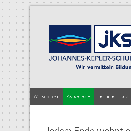
Navigation überspringen
Willkommen
Aktuelles
Termine
Sch
Jedem Ende wohnt e