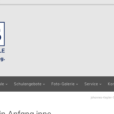
ule
Schulangebote
Foto-Galerie
Service
Ko
Johannes-Kepler-
in Anfang inne