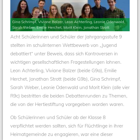
Gina Schrimpf, Viviane Balzer, Leon Achterling, Leonie Odenwald,
Sarah Weber, Emilie Herchet, Morit Klein, Jonathan Strott
Acht Schülerinnen und Schüler der Jahrgangsstufe 9
stellten im schulinternen Wettbewerb von „Jugend
debattiert“ unter Beweis, dass sich Kontroversen in
wichtigen gesellschaftlichen Fragestellungen lohnen.
Leon Achterling, Viviane Balzer (beide G9a), Emilie
Herchet, Jonathan Strott (beide G9b), Gina Schrimpf,
Sarah Weber, Leonie Odenwald und Morit Klein (alle vier
R9c) bestritten die beiden Debattenrunden zu Themen,
die von der Hertiestiftung vorgegeben worden waren.
Ob Schülerinnen und Schüler ab der Klasse 8
verpflichtet werden sollten, sich für Flüchtlinge in ihrer
Heimatgemeinde zu engagieren, war eine dieser