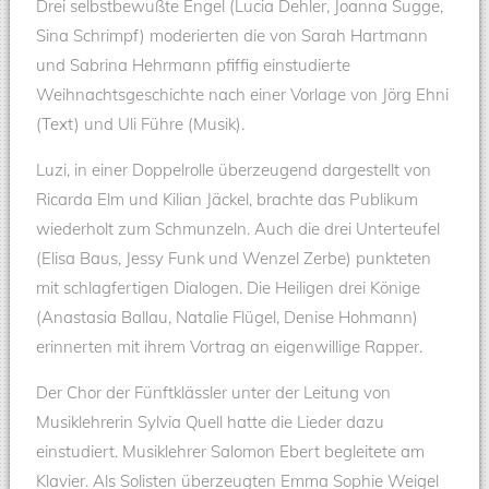
Drei selbstbewußte Engel (Lucia Dehler, Joanna Sugge,
Sina Schrimpf) moderierten die von Sarah Hartmann
und Sabrina Hehrmann pfiffig einstudierte
Weihnachtsgeschichte nach einer Vorlage von Jörg Ehni
(Text) und Uli Führe (Musik).
Luzi, in einer Doppelrolle überzeugend dargestellt von
Ricarda Elm und Kilian Jäckel, brachte das Publikum
wiederholt zum Schmunzeln. Auch die drei Unterteufel
(Elisa Baus, Jessy Funk und Wenzel Zerbe) punkteten
mit schlagfertigen Dialogen. Die Heiligen drei Könige
(Anastasia Ballau, Natalie Flügel, Denise Hohmann)
erinnerten mit ihrem Vortrag an eigenwillige Rapper.
Der Chor der Fünftklässler unter der Leitung von
Musiklehrerin Sylvia Quell hatte die Lieder dazu
einstudiert. Musiklehrer Salomon Ebert begleitete am
Klavier. Als Solisten überzeugten Emma Sophie Weigel