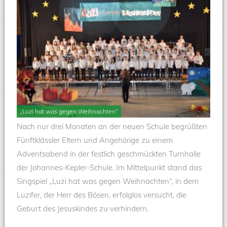
„Luzi hat was gegen Weihnachten“
Nach nur drei Monaten an der neuen Schule begrüßten
Fünftklässler Eltern und Angehörige zu einem
Adventsabend in der festlich geschmückten Turnhalle
der Johannes-Kepler-Schule. Im Mittelpunkt stand das
Singspiel „Luzi hat was gegen Weihnachten“, in dem
Luzifer, der Herr des Bösen, erfolglos versucht, die
Geburt des Jesuskindes zu verhindern.