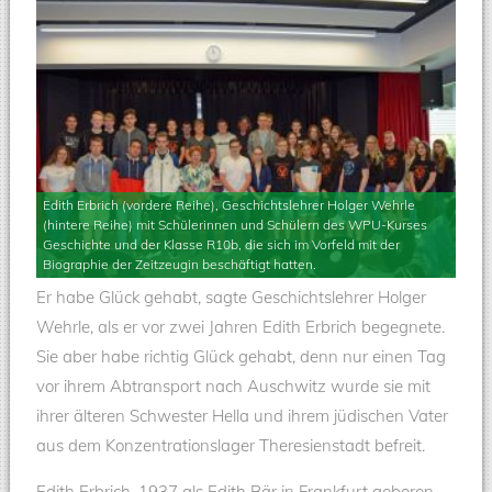
Edith Erbrich (vordere Reihe), Geschichtslehrer Holger Wehrle
(hintere Reihe) mit Schülerinnen und Schülern des WPU-Kurses
Geschichte und der Klasse R10b, die sich im Vorfeld mit der
Biographie der Zeitzeugin beschäftigt hatten.
Er habe Glück gehabt, sagte Geschichtslehrer Holger
Wehrle, als er vor zwei Jahren Edith Erbrich begegnete.
Sie aber habe richtig Glück gehabt, denn nur einen Tag
vor ihrem Abtransport nach Auschwitz wurde sie mit
ihrer älteren Schwester Hella und ihrem jüdischen Vater
aus dem Konzentrationslager Theresienstadt befreit.
Edith Erbrich, 1937 als Edith Bär in Frankfurt geboren,