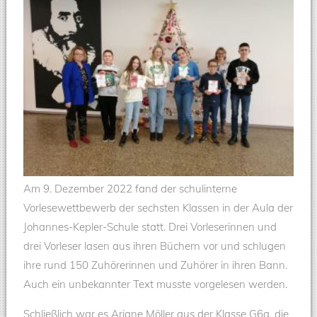
Am 9. Dezember 2022 fand der schulinterne
Vorlesewettbewerb der sechsten Klassen in der Aula der
Johannes-Kepler-Schule statt. Drei Vorleserinnen und
drei Vorleser lasen aus ihren Büchern vor und schlugen
ihre rund 150 Zuhörerinnen und Zuhörer in ihren Bann.
Auch ein unbekannter Text musste vorgelesen werden.
Schließlich war es Ariane Möller aus der Klasse G6a, die