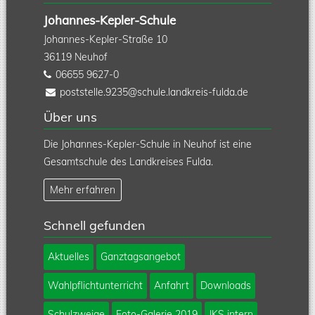
Johannes-Kepler-Schule
Johannes-Kepler-Straße 10
36119
Neuhof
06655 9627-0
poststelle.9235@schule.landkreis-fulda.de
Über uns
Die Johannes-Kepler-Schule in Neuhof ist eine
Gesamtschule des Landkreises Fulda.
Mehr erfahren
Schnell gefunden
Navigation
Aktuelles
Ganztagsangebot
überspringen
Wahlpflichtunterricht
Anfahrt
Downloads
Schulzweige
Foto-Galerie 2019
JKS intern