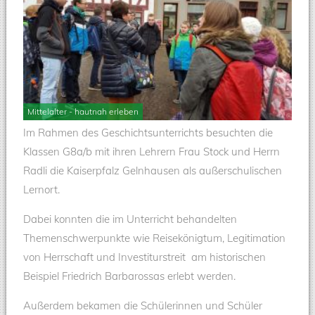
Mittelalter - hautnah erleben
Im Rahmen des Geschichtsunterrichts besuchten die
Klassen G8a/b mit ihren Lehrern Frau Stock und Herrn
Radli die Kaiserpfalz Gelnhausen als außerschulischen
Lernort.
Dabei konnten die im Unterricht behandelten
Themenschwerpunkte wie Reisekönigtum, Legitimation
von Herrschaft und Investiturstreit am historischen
Beispiel Friedrich Barbarossas erlebt werden.
Außerdem bekamen die Schülerinnen und Schüler