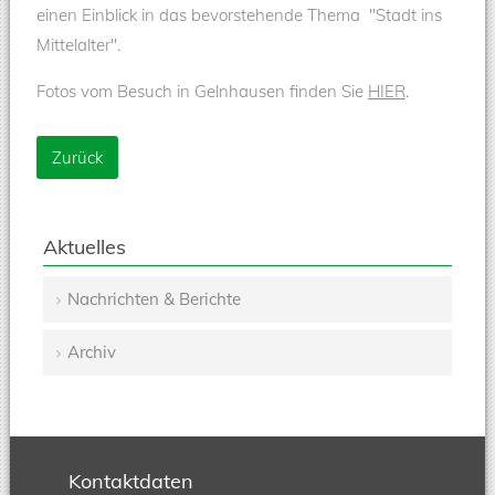
einen Einblick in das bevorstehende Thema "Stadt ins
Mittelalter".
Fotos vom Besuch in Gelnhausen finden Sie
HIER
.
Zurück
Aktuelles
Nachrichten & Berichte
Navigation
Archiv
überspringen
Kontaktdaten