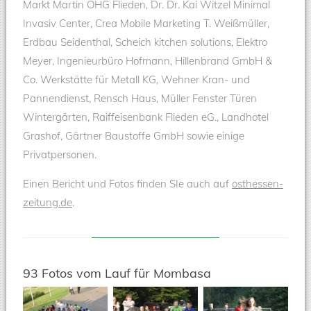
Markt Martin OHG Flieden, Dr. Dr. Kai Witzel Minimal
Invasiv Center, Crea Mobile Marketing T. Weißmüller,
Erdbau Seidenthal, Scheich kitchen solutions, Elektro
Meyer, Ingenieurbüro Hofmann, Hillenbrand GmbH &
Co. Werkstätte für Metall KG, Wehner Kran- und
Pannendienst, Rensch Haus, Müller Fenster Türen
Wintergärten, Raiffeisenbank Flieden eG., Landhotel
Grashof, Gärtner Baustoffe GmbH sowie einige
Privatpersonen.
Einen Bericht und Fotos finden SIe auch auf
osthessen-
zeitung.de
.
93 Fotos vom Lauf für Mombasa