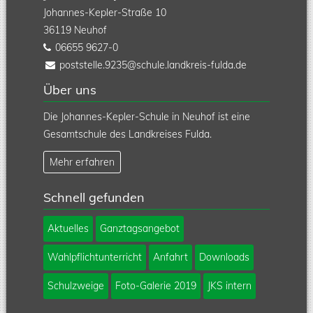
Johannes-Kepler-Straße 10
36119
Neuhof
06655 9627-0
poststelle.9235@schule.landkreis-fulda.de
Über uns
Die Johannes-Kepler-Schule in Neuhof ist eine
Gesamtschule des Landkreises Fulda.
Mehr erfahren
Schnell gefunden
Navigation
Aktuelles
Ganztagsangebot
überspringen
Wahlpflichtunterricht
Anfahrt
Downloads
Schulzweige
Foto-Galerie 2019
JKS intern