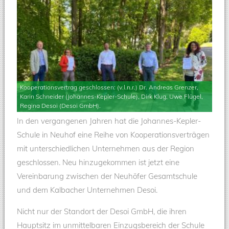
Kooperationsvertrag geschlossen: (v.l.n.r.) Dr. Andreas Grenzer,
Karin Schneider (Johannes-Kepler-Schule), Dirk Klug, Uwe Flügel,
Regina Desoi (Desoi GmbH).
In den vergangenen Jahren hat die Johannes-Kepler-
Schule in Neuhof eine Reihe von Kooperationsverträgen
mit unterschiedlichen Unternehmen aus der Region
geschlossen. Neu hinzugekommen ist jetzt eine
Vereinbarung zwischen der Neuhöfer Gesamtschule
und dem Kalbacher Unternehmen Desoi.
Nicht nur der Standort der Desoi GmbH, die ihren
Hauptsitz im unmittelbaren Einzugsbereich der Schule