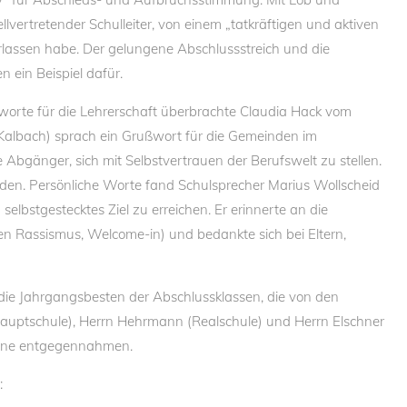
vertretender Schulleiter, von einem „tatkräftigen und aktiven
rlassen habe. Der gelungene Abschlussstreich und die
n ein Beispiel dafür.
orte für die Lehrerschaft überbrachte Claudia Hack vom
 (Kalbach) sprach ein Grußwort für die Gemeinden im
e Abgänger, sich mit Selbstvertrauen der Berufswelt zu stellen.
den. Persönliche Worte fand Schulsprecher Marius Wollscheid
selbstgestecktes Ziel zu erreichen. Er erinnerte an die
en Rassismus, Welcome-in) und bedankte sich bei Eltern,
e Jahrgangsbesten der Abschlussklassen, die von den
(Hauptschule), Herrn Hehrmann (Realschule) und Herrn Elschner
ine entgegennahmen.
: