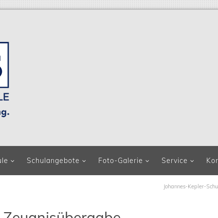
ule
Schulangebote
Foto-Galerie
Service
Ko
Johannes-Kepler-Schu
it Zeugnisübergabe