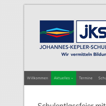
Navigation überspringen
Willkommen
Aktuelles
Termine
Sch
Schulentlassfeier m