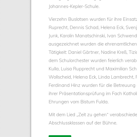
Johannes-Kepler-Schule.
Vierzehn Buslotsen wurden für ihre Einsatz
Ruprecht, Dennis Schad, Helena Eck, Svenj
Junk, Karolin Manatschinski, Ivan Schwend
ausgezeichnet wurden die ehrenamtlichen H
Tätigkeit: Daniel Gärtner, Nadine Kreß, Ti
dem Schulorchester wurden feierlich verab
Kulla, Luisa Rupprecht und Maximilian Schm
Wollscheid, Helena Eck, Linda Lambrecht, 
Ferdinand Hinz wurden für die Betreuung d
ihrer Präsentationsprüfung im Fach Kathol
Ehrungen vom Bistum Fulda.
Mit dem Lied „Zeit zu gehen“ verabschiede
Abschlussklassen auf der Bühne.