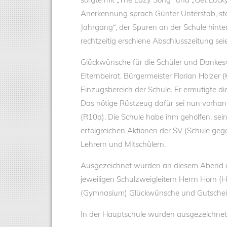
Anerkennung sprach Günter Unterstab, stell
Jahrgang“, der Spuren an der Schule hinte
rechtzeitig erschiene Abschlusszeitung seie
Glückwünsche für die Schüler und Dankesw
Elternbeirat. Bürgermeister Florian Hölzer
Einzugsbereich der Schule. Er ermutigte di
Das nötige Rüstzeug dafür sei nun vorhan
(R10a). Die Schule habe ihm geholfen, sein 
erfolgreichen Aktionen der SV (Schule geg
Lehrern und Mitschülern.
Ausgezeichnet wurden an diesem Abend di
jeweiligen Schulzweigleitern Herrn Horn 
(Gymnasium) Glückwünsche und Gutsche
In der Hauptschule wurden ausgezeichnet