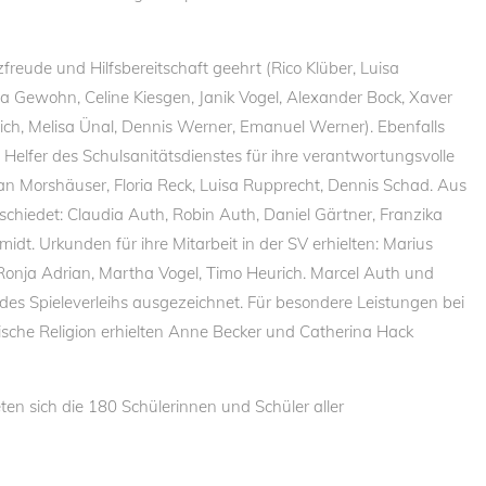
freude und Hilfsbereitschaft geehrt (Rico Klüber, Luisa
a Gewohn, Celine Kiesgen, Janik Vogel, Alexander Bock, Xaver
ich, Melisa Ünal, Dennis Werner, Emanuel Werner). Ebenfalls
elfer des Schulsanitätsdienstes für ihre verantwortungsvolle
zian Morshäuser, Floria Reck, Luisa Rupprecht, Dennis Schad. Aus
schiedet: Claudia Auth, Robin Auth, Daniel Gärtner, Franzika
idt. Urkunden für ihre Mitarbeit in der SV erhielten: Marius
Ronja Adrian, Martha Vogel, Timo Heurich. Marcel Auth und
es Spieleverleihs ausgezeichnet. Für besondere Leistungen bei
ische Religion erhielten Anne Becker und Catherina Hack
ten sich die 180 Schülerinnen und Schüler aller