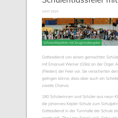
14.07.2015
Schulentlassfeier mit Zeugnisübergabe
Gottesdienst von einem gemischten Schüle
mit Emanuel Werner (G9a) an der Orgel. A
(Flieden) der Feier vor. Sie versicherten 
gelingen könne, dass aber auch ein Scheit
zweite Chance.
180 Schülerinnen und Schüler aus neun K
die Johannes-Kepler-Schule zum Schuljahres
Gottesdienst in der Turnhalle der Schule 
sorgte mit „The Lazy Song“ und „Get Luck