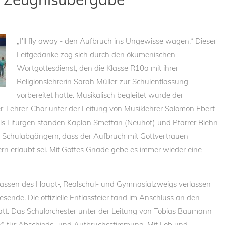
„I’ll fly away - den Aufbruch ins Ungewisse wagen.“ Dieser
Leitgedanke zog sich durch den ökumenischen
Wortgottesdienst, den die Klasse R10a mit ihrer
Religionslehrerin Sarah Müller zur Schulentlassung
vorbereitet hatte. Musikalisch begleitet wurde der
r-Lehrer-Chor unter der Leitung von Musiklehrer Salomon Ebert
ls Liturgen standen Kaplan Smettan (Neuhof) und Pfarrer Biehn
den Schulabgängern, dass der Aufbruch mit Gottvertrauen
ern erlaubt sei. Mit Gottes Gnade gebe es immer wieder eine
lassen des Haupt-, Realschul- und Gymnasialzweigs verlassen
ende. Die offizielle Entlassfeier fand im Anschluss an den
statt. Das Schulorchester unter der Leitung von Tobias Baumann
y“ für Abschieds- und Aufbruchsstimmung. Mit Lob und