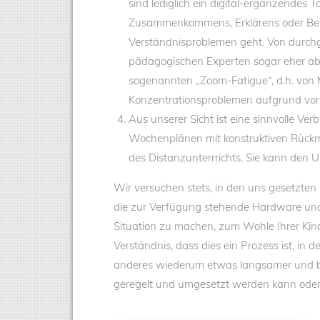
sind lediglich ein digital-ergänzendes
Zusammenkommens, Erklärens oder Be
Verständnisproblemen geht. Von durc
pädagogischen Experten sogar eher abge
sogenannten „Zoom-Fatigue“, d.h. von
Konzentrationsproblemen aufgrund von 
Aus unserer Sicht ist eine sinnvolle Ve
Wochenplänen mit konstruktiven Rückmel
des Distanzunterrrichts. Sie kann den Un
Wir versuchen stets, in den uns gesetzt
die zur Verfügung stehende Hardware und
Situation zu machen, zum Wohle Ihrer Kind
Verständnis, dass dies ein Prozess ist, in d
anderes wiederum etwas langsamer und bed
geregelt und umgesetzt werden kann oder