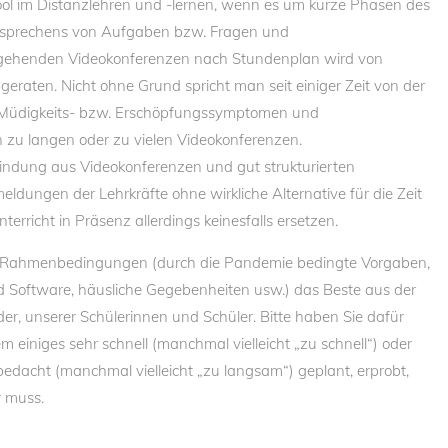
 Tool im Distanzlehren und -lernen, wenn es um kurze Phasen des
sprechens von Aufgaben bzw. Fragen und
hgehenden Videokonferenzen nach Stundenplan wird von
raten. Nicht ohne Grund spricht man seit einiger Zeit von der
 Müdigkeits- bzw. Erschöpfungssymptomen und
zu langen oder zu vielen Videokonferenzen.
rbindung aus Videokonferenzen und gut strukturierten
dungen der Lehrkräfte ohne wirkliche Alternative für die Zeit
terricht in Präsenz allerdings keinesfalls ersetzen.
en Rahmenbedingungen (durch die Pandemie bedingte Vorgaben,
 Software, häusliche Gegebenheiten usw.) das Beste aus der
er, unserer Schülerinnen und Schüler. Bitte haben Sie dafür
em einiges sehr schnell (manchmal vielleicht „zu schnell“) oder
acht (manchmal vielleicht „zu langsam“) geplant, erprobt,
 muss.