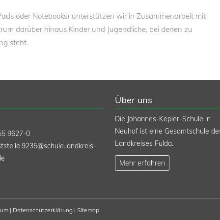
iPads oder Notebooks) unterstützen wir in Zusammenarbeit mit
um darüber hinaus Kinder und Jugendliche, bei denen zu
ng steht.
Über uns
Die Johannes-Kepler-Schule in
Neuhof ist eine Gesamtschule de
55 9627-0
Landkreises Fulda.
tstelle.9235@schule.landkreis-
de
Mehr erfahren
sum
|
Datenschutzerklärung
|
Sitemap