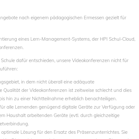
 Angebote nach eigenem pädagogischen Ermessen gezielt für
entierung eines Lern-Management-Systems, der HPI Schul-Cloud,
onferenzen.
Schule dafür entschieden, unsere Videokonferenzen nicht für
zuführen:
ugsgebiet, in dem nicht überall eine adäquate
ie Qualität der Videokonferenzen ist zeitweise schlecht und dies
s hin zu einer Nichtteilnahme erheblich benachteiligen.
für alle Lernenden genügend digitale Geräte zur Verfügung oder
nem Haushalt arbeitenden Geräte (evtl. durch gleichzeitige
netverbindung.
e optimale Lösung für den Ersatz des Präsenzunterrichtes. Sie