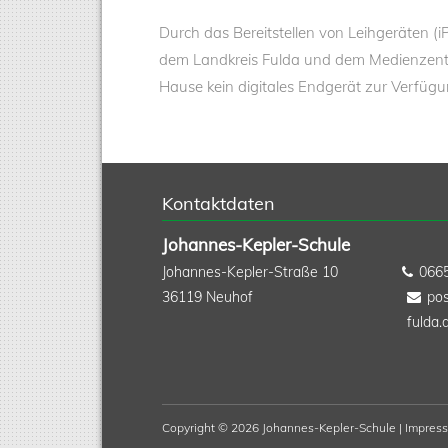
Durch das Bereitstellen von Leihgeräten (
dem Landkreis Fulda und dem Medienzentr
Hause kein digitales Endgerät zur Verfügu
Kontaktdaten
Johannes-Kepler-Schule
Johannes-Kepler-Straße 10
066
36119
Neuhof
pos
fulda.
Copyright © 2026 Johannes-Kepler-Schule |
Impres