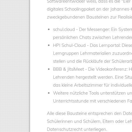
Softwareentwickler weiß, dass es die "Eier
digitales Schoolingpaket an der Johannes-K
zweckgebundenen Bausteinen zur Realisie
schul.cloud - Der Messenger: Ein Syst
persönlichen Chats zwischen Lehrenden
HPI Schul-Cloud - Das Lernportal: Di
Lerngruppen Lehrmaterialien zuzuordne
stellen und die Rückläufe der Schüler
BBB & JitsiMeet - Die Videokonferenz:
Lehrenden hergestellt werden. Eine Sit
das kleine Arbeitszimmer für individuell
Weitere nützliche Tools unterstützen 
Unterrichtsstunde mit verschiedenen 
Alle diese Bausteine entsprechen den Da
Schülerinnen und Schülern, Eltern oder Le
Datenschutzrecht unterliegen.