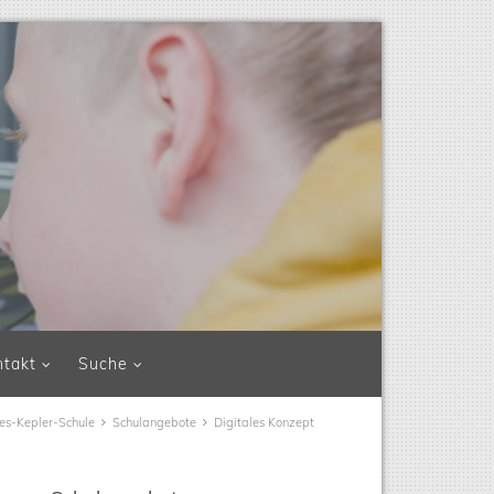
ntakt
Suche
es-Kepler-Schule
Schulangebote
Digitales Konzept