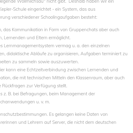
 legende Wollmilchsau" nicht gibt. Deshalb haben wir ein
epler-Schule eingerichtet - ein System, das aus
rung verschiedener Schoolingaufgaben besteht:
em, das Kommunikation in Form von Gruppenchats aber auch
, Lernenden und Eltern ermöglicht.
eses Lernmanagementsystem vermag u. a. den einzelnen
n, didaktische Abläufe zu organisieren, Aufgaben terminiert zu
arbeiten zu sammeln sowie auszuwerten.
 Hier kann eine Echtzeitverbindung zwischen Lernenden und
uation, die mit technischen Mitteln den Klassenraum, aber auch
e Rückfragen zur Verfügung stellt.
uns z. B. bei Befragungen, beim Management der
Fachanwendungen u. v. m.
tenschutzbestimmungen. Es gelangen keine Daten von
hrerinnen und Lehrern auf Server, die nicht dem deutschen