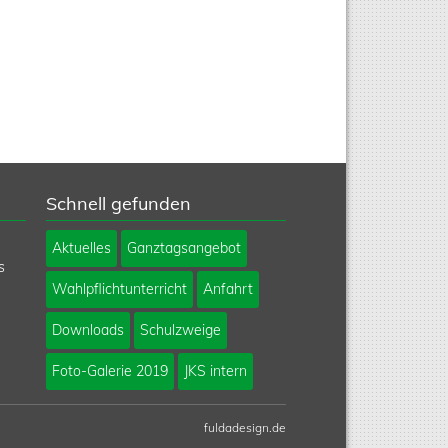
Schnell gefunden
Navigation
Aktuelles
Ganztagsangebot
überspringen
s
Wahlpflichtunterricht
Anfahrt
Downloads
Schulzweige
Foto-Galerie 2019
JKS intern
fuldadesign.de