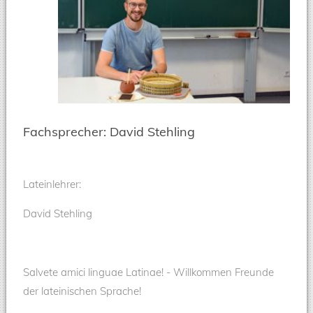
Fachsprecher: David Stehling
Lateinlehrer:
David Stehling
Salvete amici linguae Latinae! - Willkommen Freunde
der lateinischen Sprache!