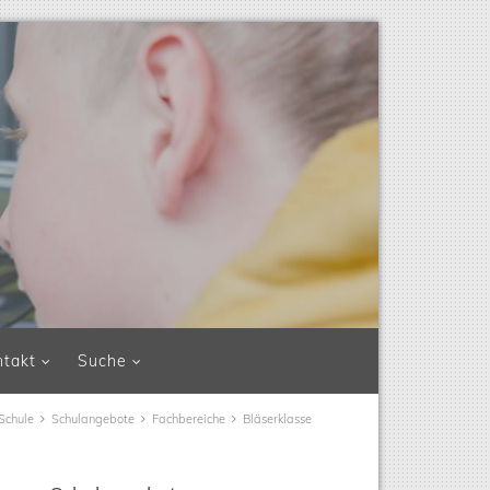
ntakt
Suche
Schule
Schulangebote
Fachbereiche
Bläserklasse