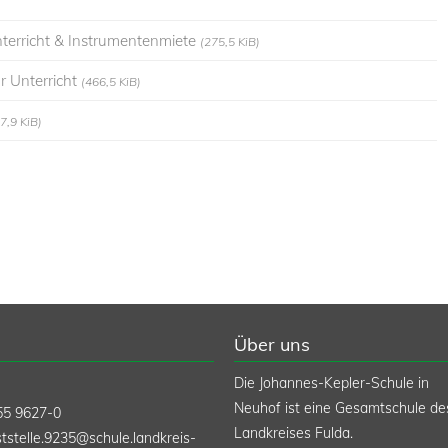
terricht & Instrumentenmiete
(275,5 KiB)
r Unterricht
(466,5 KiB)
7,9 KiB)
Über uns
Die Johannes-Kepler-Schule in
Neuhof ist eine Gesamtschule de
55 9627-0
Landkreises Fulda.
tstelle.9235@schule.landkreis-