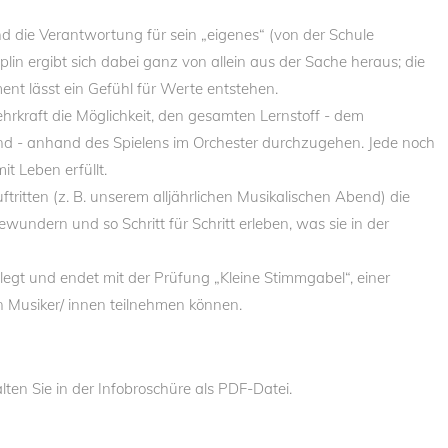
nd die Verantwortung für sein „eigenes“ (von der Schule
plin ergibt sich dabei ganz von allein aus der Sache heraus; die
ent lässt ein Gefühl für Werte entstehen.
ehrkraft die Möglichkeit, den gesamten Lernstoff - dem
nd - anhand des Spielens im Orchester durchzugehen. Jede noch
it Leben erfüllt.
tritten (z. B. unserem alljährlichen Musikalischen Abend) die
ewundern und so Schritt für Schritt erleben, was sie in der
elegt und endet mit der Prüfung „Kleine Stimmgabel“, einer
n Musiker/ innen teilnehmen können.
lten Sie in der Infobroschüre als PDF-Datei.