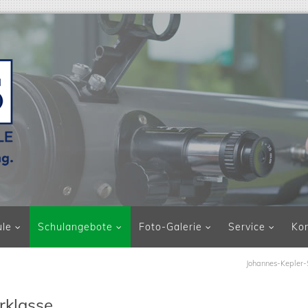
ule
Schulangebote
Foto-Galerie
Service
Ko
Johannes-Kepler-
rklasse