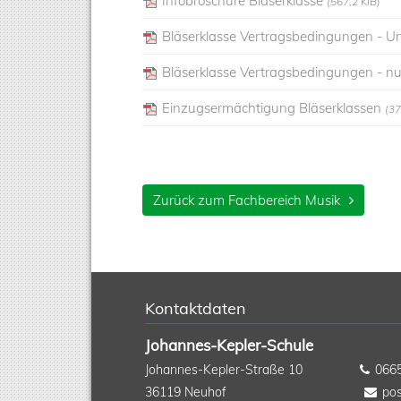
Infobroschüre Bläserklasse
(567,2 KiB)
Bläserklasse Vertragsbedingungen - Un
Bläserklasse Vertragsbedingungen - nu
Einzugsermächtigung Bläserklassen
(37
Zurück zum Fachbereich Musik
Kontaktdaten
Johannes-Kepler-Schule
Johannes-Kepler-Straße 10
066
36119
Neuhof
pos